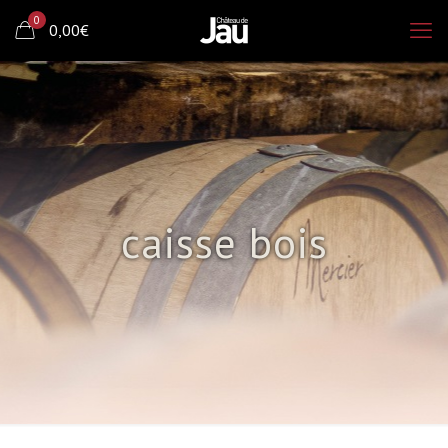
0
0,00€
caisse bois