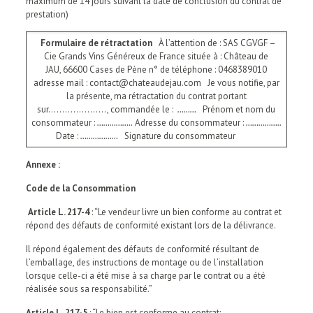
maximum de 14 jours suivant la date de conclusion du contrat de
prestation)
Formulaire de rétractation
À l’attention de : SAS CGVGF –
Cie Grands Vins Généreux de France située à : Château de
JAU, 66600 Cases de Pène n° de téléphone : 0468389010
adresse mail : contact@chateaudejau.com Je vous notifie, par
la présente, ma rétractation du contrat portant
sur…………………, commandée le :
………
Prénom et nom du
consommateur :
……………..
Adresse du consommateur :
……………..
Date :
………………
Signature du consommateur
Annexe :
Code de la Consommation
Article L. 217-4
: “Le vendeur livre un bien conforme au contrat et
répond des défauts de conformité existant lors de la délivrance.
Il répond également des défauts de conformité résultant de
l’emballage, des instructions de montage ou de l’installation
lorsque celle-ci a été mise à sa charge par le contrat ou a été
réalisée sous sa responsabilité.”
Article L. 217-5
: “Le bien est conforme au contrat: