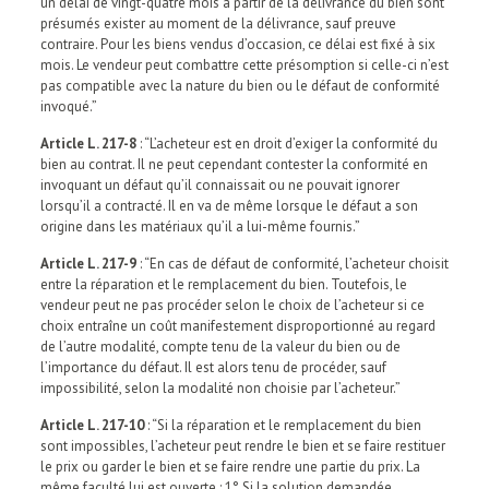
un délai de vingt-quatre mois à partir de la délivrance du bien sont
présumés exister au moment de la délivrance, sauf preuve
contraire. Pour les biens vendus d’occasion, ce délai est fixé à six
mois. Le vendeur peut combattre cette présomption si celle-ci n’est
pas compatible avec la nature du bien ou le défaut de conformité
invoqué.”
Article L. 217-8
: “L’acheteur est en droit d’exiger la conformité du
bien au contrat. Il ne peut cependant contester la conformité en
invoquant un défaut qu’il connaissait ou ne pouvait ignorer
lorsqu’il a contracté. Il en va de même lorsque le défaut a son
origine dans les matériaux qu’il a lui-même fournis.”
Article L. 217-9
: “En cas de défaut de conformité, l’acheteur choisit
entre la réparation et le remplacement du bien. Toutefois, le
vendeur peut ne pas procéder selon le choix de l’acheteur si ce
choix entraîne un coût manifestement disproportionné au regard
de l’autre modalité, compte tenu de la valeur du bien ou de
l’importance du défaut. Il est alors tenu de procéder, sauf
impossibilité, selon la modalité non choisie par l’acheteur.”
Article L. 217-10
: “Si la réparation et le remplacement du bien
sont impossibles, l’acheteur peut rendre le bien et se faire restituer
le prix ou garder le bien et se faire rendre une partie du prix. La
même faculté lui est ouverte : 1° Si la solution demandée,