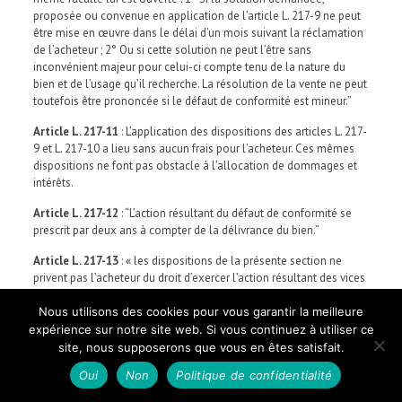
proposée ou convenue en application de l’article L. 217-9 ne peut
être mise en œuvre dans le délai d’un mois suivant la réclamation
de l’acheteur ; 2° Ou si cette solution ne peut l’être sans
inconvénient majeur pour celui-ci compte tenu de la nature du
bien et de l’usage qu’il recherche. La résolution de la vente ne peut
toutefois être prononcée si le défaut de conformité est mineur.”
Article L. 217-11
: L’application des dispositions des articles L. 217-
9 et L. 217-10 a lieu sans aucun frais pour l’acheteur. Ces mêmes
dispositions ne font pas obstacle à l’allocation de dommages et
intérêts.
Article L. 217-12
: “L’action résultant du défaut de conformité se
prescrit par deux ans à compter de la délivrance du bien.”
Article L. 217-13
: « les dispositions de la présente section ne
privent pas l’acheteur du droit d’exercer l’action résultant des vices
rédhibitoires telle qu’elle résulte des articles 1641 à 1649 du code
civil ou toute autre action de nature contractuelle ou
Nous utilisons des cookies pour vous garantir la meilleure
extracontractuelle qui lui est reconnue par la loi. »
expérience sur notre site web. Si vous continuez à utiliser ce
site, nous supposerons que vous en êtes satisfait.
Article L. 217-14
: « L’action récursoire peur être exercée par le
Oui
Non
Politique de confidentialité
vendeur final à l’encontre des vendeurs ou intermédiaires
successifs et du producteur du bien meuble corporel, selon les