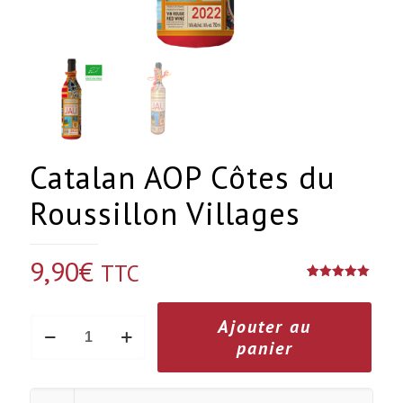
Catalan AOP Côtes du
Roussillon Villages
9,90
€
TTC
Noté
1
5.00
sur 5
basé sur
quantité
Ajouter au
notation
client
de
panier
Catalan
AOP
Côtes