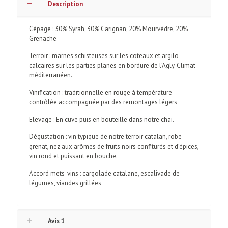
du
Description
Roussillon
Villages
Cépage : 30% Syrah, 30% Carignan, 20% Mourvèdre, 20%
Grenache
Terroir : marnes schisteuses sur les coteaux et argilo-
calcaires sur les parties planes en bordure de l’Agly. Climat
méditerranéen.
Vinification : traditionnelle en rouge à température
contrôlée accompagnée par des remontages légers
Elevage : En cuve puis en bouteille dans notre chai.
Dégustation : vin typique de notre terroir catalan, robe
grenat, nez aux arômes de fruits noirs confiturés et d’épices,
vin rond et puissant en bouche.
Accord mets-vins : cargolade catalane, escalivade de
légumes, viandes grillées
Avis
1