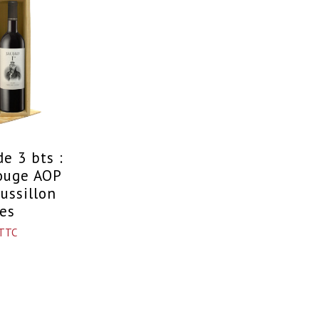
de 3 bts :
rouge AOP
ussillon
ges
TTC